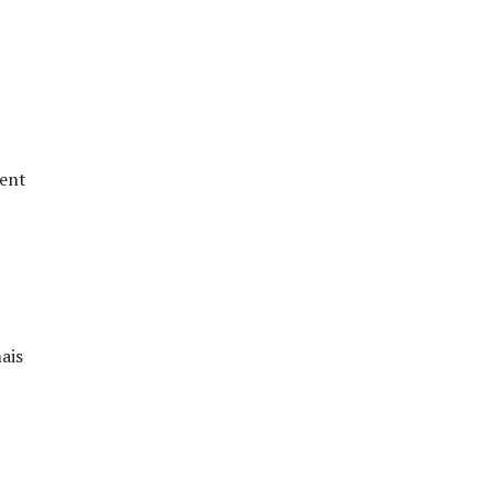
tent
ais