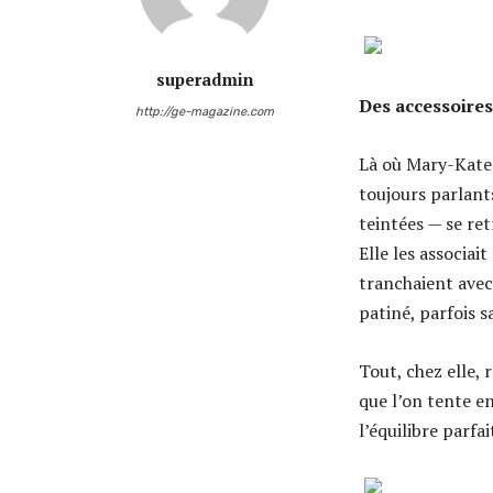
superadmin
Des accessoires 
http://ge-magazine.com
Là où Mary-Kate O
toujours parlants
teintées — se ret
Elle les associai
tranchaient avec 
patiné, parfois s
Tout, chez elle, 
que l’on tente e
l’équilibre parfa