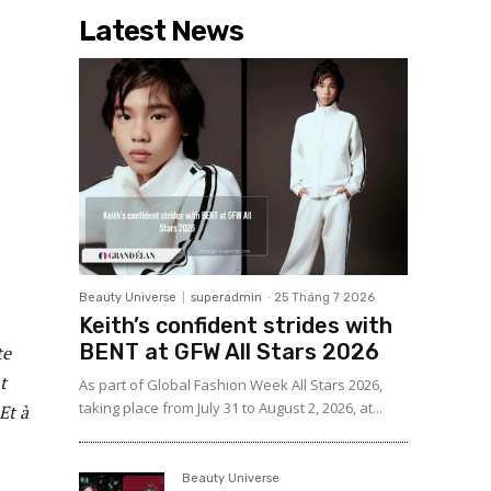
Latest News
Beauty Universe
superadmin
-
25 Tháng 7 2026
Keith’s confident strides with
BENT at GFW All Stars 2026
te
t
As part of Global Fashion Week All Stars 2026,
taking place from July 31 to August 2, 2026, at...
Et à
Beauty Universe