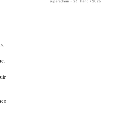
superadmin
-
23 Tháng 7 2026
ts,
ue.
uir
nce