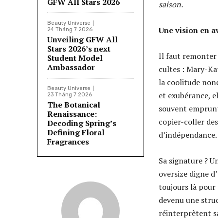
GFW All Stars 2026
saison.
Beauty Universe
Une vision en a
24 Tháng 7 2026
Unveiling GFW All
Stars 2026’s next
Il faut remonter
Student Model
Ambassador
cultes : Mary-Ka
la coolitude non
Beauty Universe
et exubérance, el
23 Tháng 7 2026
The Botanical
souvent emprunté
Renaissance:
copier-coller des
Decoding Spring’s
Defining Floral
d’indépendance.
Fragrances
Sa signature ? U
oversize digne d
toujours là pour 
devenu une struc
réinterprètent sa