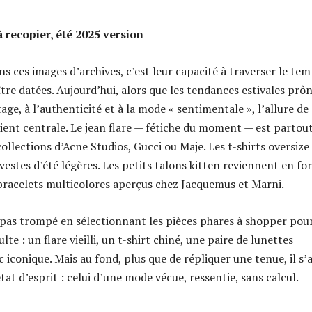
à recopier, été 2025 version
ns ces images d’archives, c’est leur capacité à traverser le te
ître datées. Aujourd’hui, alors que les tendances estivales prô
age, à l’authenticité et à la mode « sentimentale », l’allure de
ent centrale. Le jean flare — fétiche du moment — est partout
collections d’Acne Studios, Gucci ou Maje. Les t-shirts oversize
 vestes d’été légères. Les petits talons kitten reviennent en for
racelets multicolores aperçus chez Jacquemus et Marni.
 pas trompé en sélectionnant les pièces phares à shopper pou
lte : un flare vieilli, un t-shirt chiné, une paire de lunettes
c iconique. Mais au fond, plus que de répliquer une tenue, il s’
at d’esprit : celui d’une mode vécue, ressentie, sans calcul.