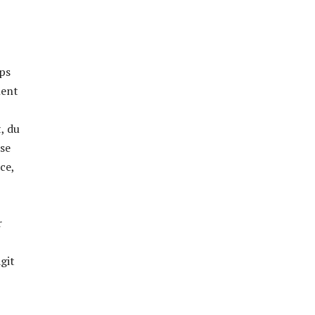
mps
nent
, du
 se
ce,
r
agit