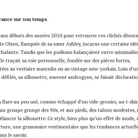
vance sur son temps
 aux débuts des années 2010 pour retrouver ces clichés désor
te Olsen, flanquée de sa sœur Ashley, incarne une certaine idé
chalante. Tandis que les podiums balançaient entre minimali
le traçait sa voie personnelle, fondée sur des pièces fortes,
es au vestiaire masculin ou au vintage new-yorkais. Loin d’u
 défilés, sa silhouette, souvent androgyne, se faisait déclarati
n flare un peu usé, comme échappé d’un vide-grenier, un t-shir
’un groupe grunge des 90s, et aux pieds, des talons modestes, 
élancer la silhouette. Ce style, bien plus qu’un effet de mode, 
ture, une grammaire vestimentaire que les tendances actuell
ns le savoir.