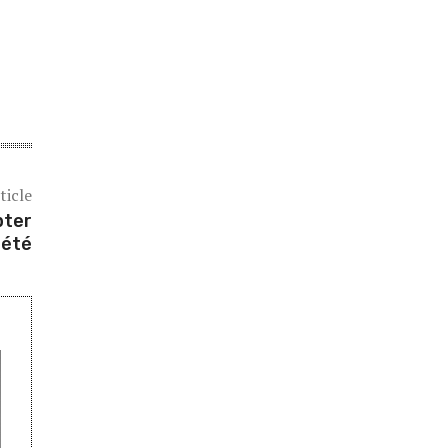
ticle
pter
 été