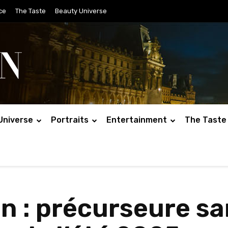
ce
The Taste
Beauty Universe
Universe
Portraits
Entertainment
The Taste
 : précurseure san