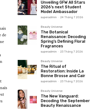
Unveiling GFW All Stars
2026’s next Student
Model Ambassador
superadmin
-
24 Tháng 7 2026
Beauty Universe
mais
The Botanical
e de
Renaissance: Decoding
sme
Spring’s Defining Floral
Fragrances
superadmin
-
23 Tháng 7 2026
n
on
Beauty Universe
The Ritual of
Restoration: Inside La
Bonne Brosse and Cair
t
superadmin
-
23 Tháng 7 2026
mais
Beauty Universe
est
The New Vanguard:
es
Decoding the September
Beauty Renaissance