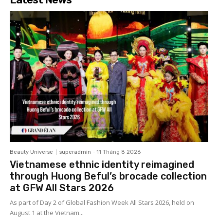
Beauty Universe
superadmin
-
11 Tháng 8 2026
Vietnamese ethnic identity reimagined
through Huong Beful’s brocade collection
at GFW All Stars 2026
As part of Day 2 of Global Fashion Week All Stars 2026, held on
August 1 at the Vietnam...