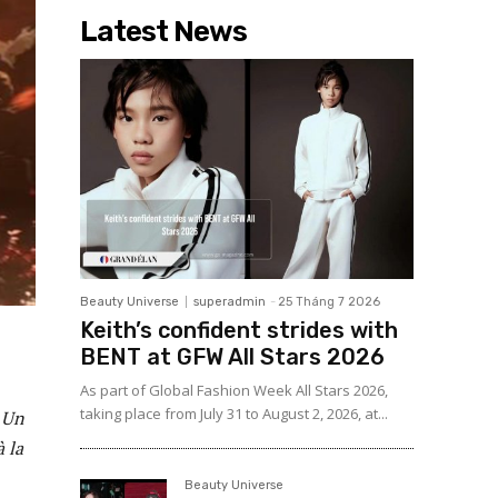
Latest News
Beauty Universe
superadmin
-
25 Tháng 7 2026
Keith’s confident strides with
BENT at GFW All Stars 2026
As part of Global Fashion Week All Stars 2026,
taking place from July 31 to August 2, 2026, at...
. Un
à la
Beauty Universe