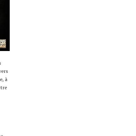
s
vers
e, à
être