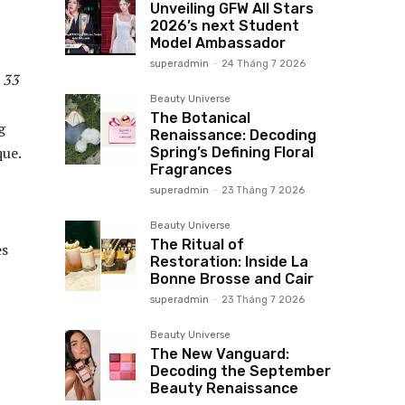
Unveiling GFW All Stars
2026’s next Student
Model Ambassador
superadmin
-
24 Tháng 7 2026
 33
Beauty Universe
The Botanical
g
Renaissance: Decoding
que.
Spring’s Defining Floral
Fragrances
superadmin
-
23 Tháng 7 2026
Beauty Universe
The Ritual of
es
Restoration: Inside La
Bonne Brosse and Cair
superadmin
-
23 Tháng 7 2026
Beauty Universe
The New Vanguard:
Decoding the September
Beauty Renaissance