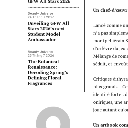
GFW All Stars 2026
Un chef-d’œuvr
Beauty Universe
24 Tháng 7 2026
Unveiling GFW All
Lancé comme une 
Stars 2026’s next
n’a pas simplemen
Student Model
Ambassador
montpelliérain Sa
d’orfèvre du jeu 
Beauty Universe
Mélange de roman
23 Tháng 7 2026
The Botanical
séduit, et envoût
Renaissance:
Decoding Spring’s
Defining Floral
Critiques dithyr
Fragrances
plus grands… Ce 
identité forte :
oniriques, une a
joue autant qu’o
Un artbook com