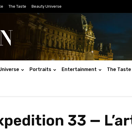
ce
The Taste
Beauty Universe
Universe
Portraits
Entertainment
The Taste
xpedition 33 — L’ar