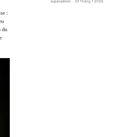
superadmin
-
23 Tháng 7 2026
se :
eu
s du
e