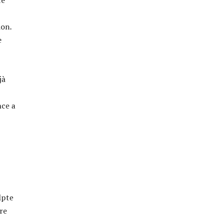
te
ion.
e
jà
nce a
lpte
re