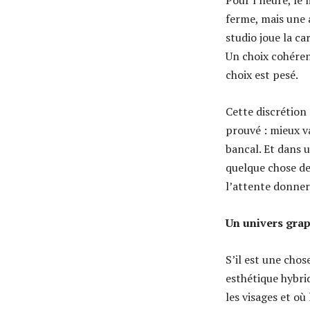
Pour l’heure, le
ferme, mais une 
studio joue la ca
Un choix cohéren
choix est pesé.
Cette discrétion 
prouvé : mieux v
bancal. Et dans u
quelque chose de
l’attente donner
Un univers grap
S’il est une chos
esthétique hybrid
les visages et o