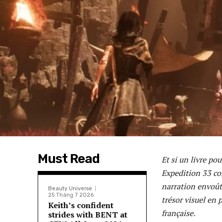
Must Read
Et si un livre po
Expedition 33 con
narration envoût
Beauty Universe
25 Tháng 7 2026
trésor visuel en 
Keith’s confident
française.
strides with BENT at