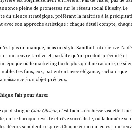
 mystère est soigneusement entretenu. Pas de visuel, pas de da
annonce pleine de promesses sur le réseau social Bluesky. Le
rte du silence stratégique, préférant la maîtrise à la précipitat
t avec son approche artistique : chaque détail compte, chaqu
n’est pas un manque, mais un style. Sandfall Interactive l’a dé
aut une œuvre tardive et parfaite qu’un produit précipité et
ne époque où le marketing hurle plus qu’il ne raconte, ce sile
 noble. Les fans, eux, patientent avec élégance, sachant que
a naissance à un objet précieux.
hique fait pour durer
e qui distingue
Clair Obscur
, c’est bien sa richesse visuelle. Une
e, entre baroque revisité et rêve surréaliste, où la lumière scu
ù les décors semblent respirer. Chaque écran du jeu est une œuv