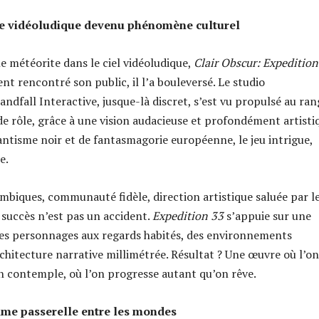
e vidéoludique devenu phénomène culturel
météorite dans le ciel vidéoludique,
Clair Obscur: Expedition
t rencontré son public, il l’a bouleversé. Le studio
ndfall Interactive, jusque-là discret, s’est vu propulsé au ran
de rôle, grâce à une vision audacieuse et profondément artisti
tisme noir et de fantasmagorie européenne, le jeu intrigue,
e.
ambiques, communauté fidèle, direction artistique saluée par l
succès n’est pas un accident.
Expedition 33
s’appuie sur une
 des personnages aux regards habités, des environnements
rchitecture narrative millimétrée. Résultat ? Une œuvre où l’on
n contemple, où l’on progresse autant qu’on rêve.
me passerelle entre les mondes