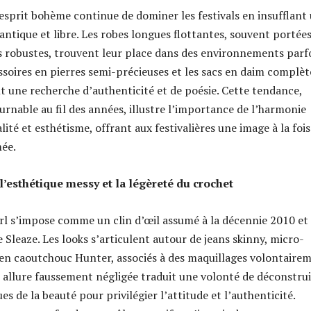
’esprit bohème continue de dominer les festivals en insufflant
tique et libre. Les robes longues flottantes, souvent portée
s robustes, trouvent leur place dans des environnements parf
ssoires en pierres semi-précieuses et les sacs en daim complè
nt une recherche d’authenticité et de poésie. Cette tendance,
rnable au fil des années, illustre l’importance de l’harmonie
ité et esthétisme, offrant aux festivalières une image à la fois
mée.
l’esthétique messy et la légèreté du crochet
irl s’impose comme un clin d’œil assumé à la décennie 2010 et
e Sleaze. Les looks s’articulent autour de jeans skinny, micro-
 en caoutchouc Hunter, associés à des maquillages volontaire
e allure faussement négligée traduit une volonté de déconstru
ues de la beauté pour privilégier l’attitude et l’authenticité.