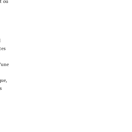
t où
l
tes
u’une
que,
s