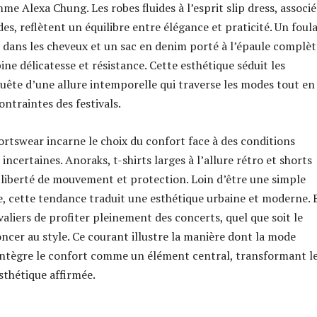
e Alexa Chung. Les robes fluides à l’esprit slip dress, associé
des, reflètent un équilibre entre élégance et praticité. Un foul
é dans les cheveux et un sac en denim porté à l’épaule complè
ne délicatesse et résistance. Cette esthétique séduit les
 quête d’une allure intemporelle qui traverse les modes tout en
ntraintes des festivals.
portswear incarne le choix du confort face à des conditions
ncertaines. Anoraks, t-shirts larges à l’allure rétro et shorts
t liberté de mouvement et protection. Loin d’être une simple
e, cette tendance traduit une esthétique urbaine et moderne. E
aliers de profiter pleinement des concerts, quel que soit le
oncer au style. Ce courant illustre la manière dont la mode
ntègre le confort comme un élément central, transformant l
sthétique affirmée.