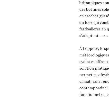
britanniques comm
des bottines soli
en crochet gliss
un look qui combi
festivalières en
s’adaptant aux co
À l’opposé, le s
météorologiques i
cyclistes offren
solution pratiqu
permet aux festiv
climat, sans ren
contemporaine i
fonctionnel en e