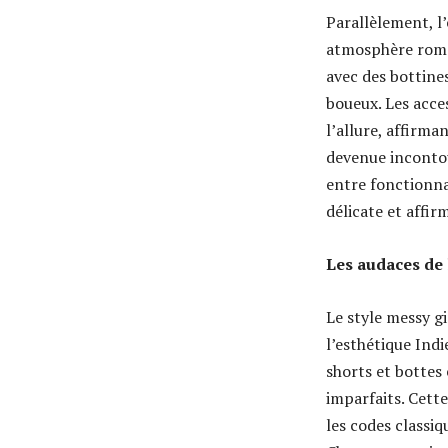
Parallèlement, l
atmosphère roman
avec des bottine
boueux. Les acce
l’allure, affirma
devenue incontou
entre fonctionnal
délicate et affir
Les audaces de 
Le style messy g
l’esthétique Indi
shorts et bottes
imparfaits. Cett
les codes classiq