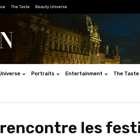
nce
The Taste
Beauty Universe
Universe
Portraits
Entertainment
The Taste
rencontre les fest