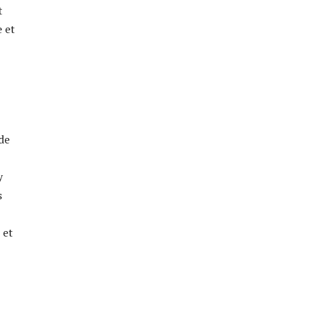
t
 et
de
y
s
 et