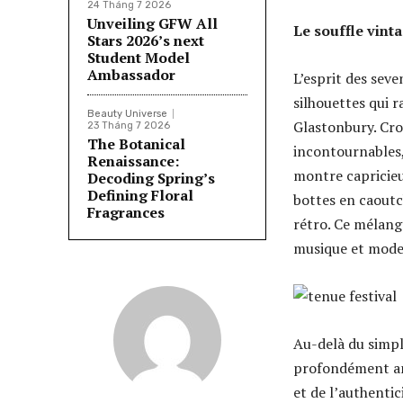
24 Tháng 7 2026
Unveiling GFW All
Le souffle vint
Stars 2026’s next
Student Model
Ambassador
L’esprit des seve
silhouettes qui r
Beauty Universe
Glastonbury. Cro
23 Tháng 7 2026
The Botanical
incontournables,
Renaissance:
montre capricieus
Decoding Spring’s
Defining Floral
bottes en caoutc
Fragrances
rétro. Ce mélang
musique et mode
Au-delà du simple
profondément ancr
et de l’authentic