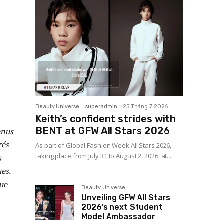
Beauty Universe
superadmin
-
25 Tháng 7 2026
Keith’s confident strides with
BENT at GFW All Stars 2026
enus
rés
As part of Global Fashion Week All Stars 2026,
taking place from July 31 to August 2, 2026, at...
s
es.
que
Beauty Universe
Unveiling GFW All Stars
2026’s next Student
Model Ambassador