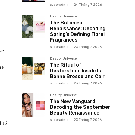
superadmin
-
24 Tháng 7 2026
Beauty Universe
The Botanical
Renaissance: Decoding
Spring’s Defining Floral
Fragrances
superadmin
-
23 Tháng 7 2026
se
Beauty Universe
The Ritual of
he
Restoration: Inside La
Bonne Brosse and Cair
superadmin
-
23 Tháng 7 2026
Beauty Universe
The New Vanguard:
Decoding the September
Beauty Renaissance
superadmin
-
23 Tháng 7 2026
lité