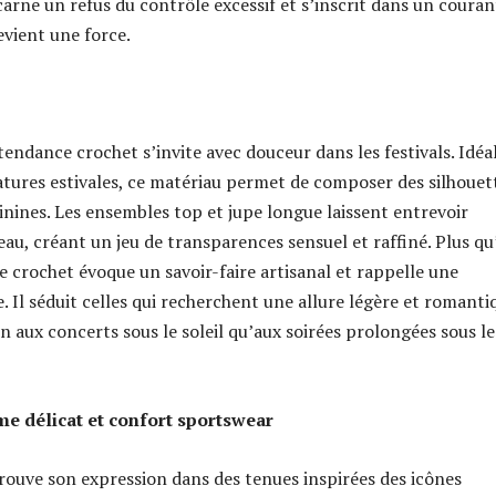
arne un refus du contrôle excessif et s’inscrit dans un couran
evient une force.
tendance crochet s’invite avec douceur dans les festivals. Idéa
tures estivales, ce matériau permet de composer des silhouet
inines. Les ensembles top et jupe longue laissent entrevoir
eau, créant un jeu de transparences sensuel et raffiné. Plus q
e crochet évoque un savoir-faire artisanal et rappelle une
e. Il séduit celles qui recherchent une allure légère et romanti
n aux concerts sous le soleil qu’aux soirées prolongées sous le
e délicat et confort sportswear
ouve son expression dans des tenues inspirées des icônes