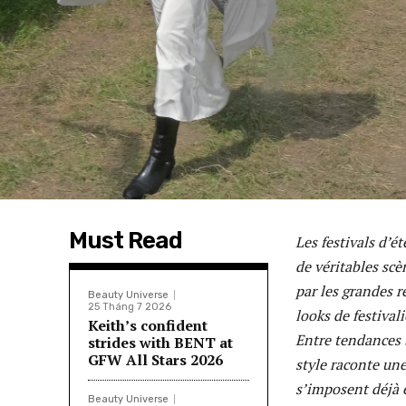
Must Read
Les festivals d’é
de véritables scè
par les grandes 
Beauty Universe
25 Tháng 7 2026
looks de festival
Keith’s confident
Entre tendances 
strides with BENT at
GFW All Stars 2026
style raconte une
s’imposent déjà 
Beauty Universe