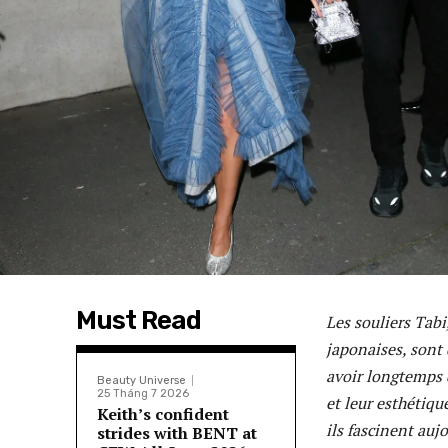
Must Read
Les souliers Tabi
japonaises, sont
avoir longtemps d
Beauty Universe
25 Tháng 7 2026
et leur esthétiqu
Keith’s confident
ils fascinent auj
strides with BENT at