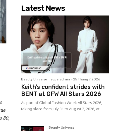
Latest News
Beauty Universe
superadmin
-
25 Tháng 7 2026
Keith’s confident strides with
BENT at GFW All Stars 2026
s
As part of Global Fashion Week All Stars 2026,
taking place from July 31 to August 2, 2026, at...
que
s 80,
Beauty Universe