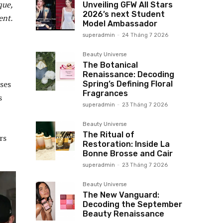
que,
Unveiling GFW All Stars
2026’s next Student
ent.
Model Ambassador
superadmin
-
24 Tháng 7 2026
Beauty Universe
The Botanical
Renaissance: Decoding
ses
Spring’s Defining Floral
Fragrances
s
superadmin
-
23 Tháng 7 2026
Beauty Universe
The Ritual of
rs
Restoration: Inside La
Bonne Brosse and Cair
superadmin
-
23 Tháng 7 2026
Beauty Universe
The New Vanguard:
Decoding the September
Beauty Renaissance