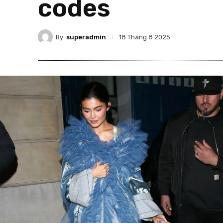
codes
By
superadmin
18 Tháng 8 2025