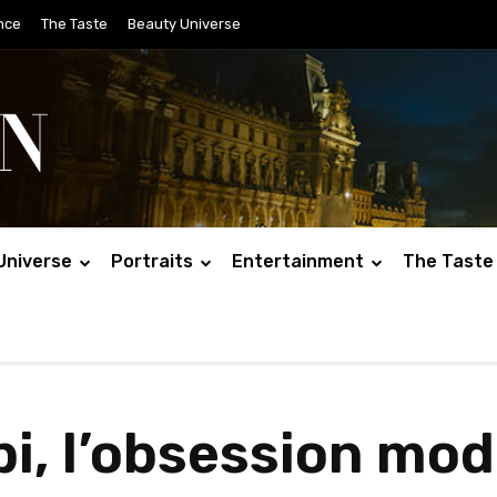
nce
The Taste
Beauty Universe
Universe
Portraits
Entertainment
The Taste
bi, l’obsession mode