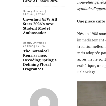
GFW All Stars 2026
nouvelles générat
symbole d’apparte
Beauty Universe
24 Tháng 7 2026
Unveiling GFW All
Une pièce culte
Stars 2026’s next
Student Model
Ambassador
Nés en 1988 sous
immédiatement ch
Beauty Universe
traditionnelles, 
23 Tháng 7 2026
The Botanical
mais adoptée par
Renaissance:
après, ils ne so
Decoding Spring’s
Defining Floral
esthétique, une 
Fragrances
Balenciaga.