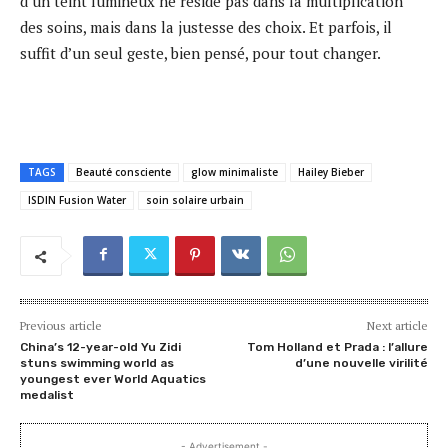
d’un teint lumineux ne réside pas dans la multiplication
des soins, mais dans la justesse des choix. Et parfois, il
suffit d’un seul geste, bien pensé, pour tout changer.
TAGS
Beauté consciente
glow minimaliste
Hailey Bieber
ISDIN Fusion Water
soin solaire urbain
Previous article
Next article
China’s 12-year-old Yu Zidi
Tom Holland et Prada : l’allure
stuns swimming world as
d’une nouvelle virilité
youngest ever World Aquatics
medalist
- Advertisement -