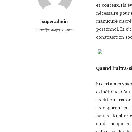
et coûteux. Ils 
nécessaire pour 
manucure discrèt
superadmin
personnel. Et c’
http://ge-magazine.com
construction soc
Quand l’ultra-s
Si certaines voi
esthétique, d’au
tradition aristoc
transparent ou l
neutre. Kimberley
confirme que ce s
valeur cardinale.