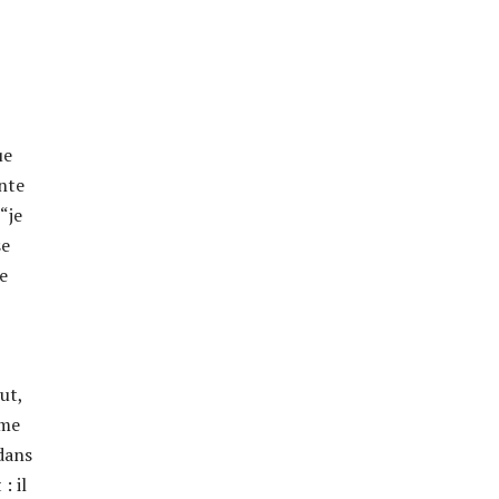
ue
inte
“je
se
e
ut,
sme
 dans
: il