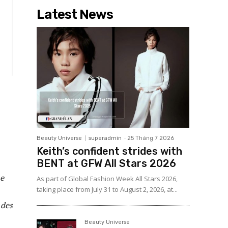
Latest News
Beauty Universe
superadmin
-
25 Tháng 7 2026
Keith’s confident strides with
BENT at GFW All Stars 2026
ne
As part of Global Fashion Week All Stars 2026,
taking place from July 31 to August 2, 2026, at...
 des
Beauty Universe