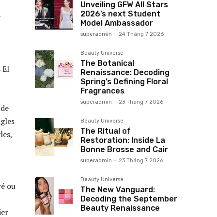
Unveiling GFW All Stars
2026’s next Student
r
Model Ambassador
superadmin
-
24 Tháng 7 2026
Beauty Universe
,
The Botanical
 El
Renaissance: Decoding
Spring’s Defining Floral
Fragrances
superadmin
-
23 Tháng 7 2026
 de
ngles
Beauty Universe
The Ritual of
les,
Restoration: Inside La
Bonne Brosse and Cair
superadmin
-
23 Tháng 7 2026
Beauty Universe
ré ou
The New Vanguard:
Decoding the September
Beauty Renaissance
ier