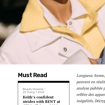
Must Read
Longueur, forme,
peuvent en réali
analyse publiée p
Beauty Universe
25 Tháng 7 2026
reflète des appar
Keith’s confident
inégalités. Décr
strides with BENT at