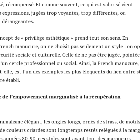
isé, récompensé. Et comme souvent, ce qui est valorisé vient
s expressions, jugées trop voyantes, trop différentes, ou
 dérangeantes.
oncept de « privilège esthétique » prend tout son sens. En
French manucure, on ne choisit pas seulement un style : on o
curité sociale et culturelle. Celle de ne pas être jugée, pointé
’un cercle professionnel ou social. Ainsi, la French manucure,
it-elle, est l’un des exemples les plus éloquents du lien entre s
e établi.
 de l’empowerment marginalisé à la récupération
nimalisme élégant, les ongles longs, ornés de strass, de motif
de couleurs criardes sont longtemps restés relégués à la marg
es années 80-90, ces styles sont avant tout des marqueurs