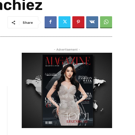
achiez
Share
- Advertisement -