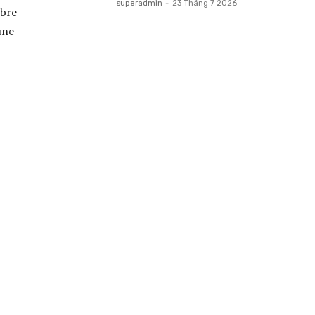
superadmin
-
23 Tháng 7 2026
ibre
une