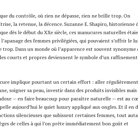
que du contrôle, où rien ne dépasse, rien ne brille trop. On
aîtrise, la retenue, la décence. Suzanne E. Shapiro, historienne d
 que dès le début du XXe siècle, ces manucures naturelles étai
l’apanage des femmes privilégiées, qui pouvaient s’offrir le l
re trop. Dans un monde où l’apparence est souvent synonyme 
les courts et propres deviennent le symbole d’un raffinement
ure implique pourtant un certain effort : aller régulièremen
nne, soigner sa peau, investir dans des produits invisibles mais
radoxe — en faire beaucoup pour paraître naturelle — est au c
pelle aujourd’hui le quiet luxury appliqué aux ongles. Et il en d
onctions silencieuses que subissent certaines femmes, tout aut
ilèges de celles à qui l’on prête immédiatement bon goût et