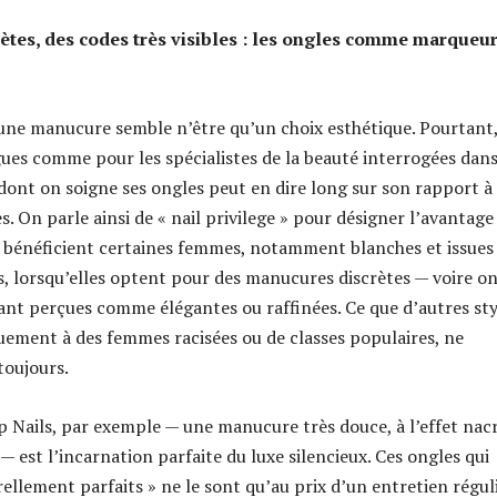
ètes, des codes très visibles : les ongles comme marqueu
une manucure semble n’être qu’un choix esthétique. Pourtant
gues comme pour les spécialistes de la beauté interrogées dans
 dont on soigne ses ongles peut en dire long sur son rapport à
s. On parle ainsi de « nail privilege » pour désigner l’avantage
 bénéficient certaines femmes, notamment blanches et issues
es, lorsqu’elles optent pour des manucures discrètes — voire o
ant perçues comme élégantes ou raffinées. Ce que d’autres sty
quement à des femmes racisées ou de classes populaires, ne
toujours.
 Nails, par exemple — une manucure très douce, à l’effet nac
 est l’incarnation parfaite du luxe silencieux. Ces ongles qui
ellement parfaits » ne le sont qu’au prix d’un entretien régul