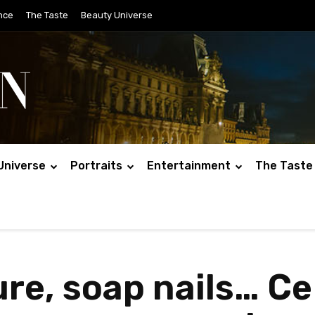
nce
The Taste
Beauty Universe
Universe
Portraits
Entertainment
The Taste
e, soap nails… Ce