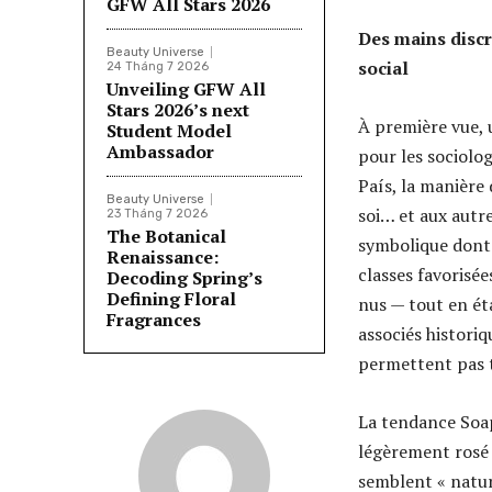
GFW All Stars 2026
Des mains discr
Beauty Universe
social
24 Tháng 7 2026
Unveiling GFW All
Stars 2026’s next
À première vue, 
Student Model
Ambassador
pour les sociolo
País, la manière
Beauty Universe
soi… et aux autre
23 Tháng 7 2026
The Botanical
symbolique dont
Renaissance:
classes favorisé
Decoding Spring’s
Defining Floral
nus — tout en ét
Fragrances
associés histori
permettent pas 
La tendance Soap
légèrement rosé —
semblent « natur