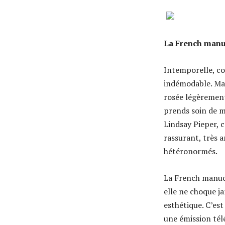
La French manuc
Intemporelle, c
indémodable. Mais
rosée légèrement
prends soin de m
Lindsay Pieper, 
rassurant, très 
hétéronormés.
La French manucu
elle ne choque ja
esthétique. C’est
une émission télé