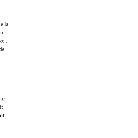
e la
ent
uxe…
de
t
œur
it
ant