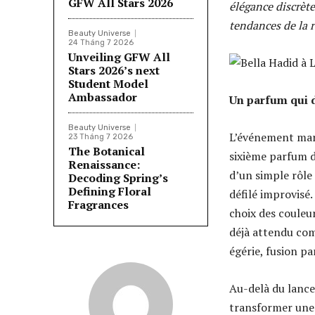
GFW All Stars 2026
élégance discrète
tendances de la r
Beauty Universe
24 Tháng 7 2026
Unveiling GFW All
Stars 2026’s next
Student Model
Ambassador
Un parfum qui 
Beauty Universe
L’événement marq
23 Tháng 7 2026
The Botanical
sixième parfum d
Renaissance:
d’un simple rôle 
Decoding Spring’s
Defining Floral
défilé improvisé.
Fragrances
choix des couleur
déjà attendu com
égérie, fusion pa
Au-delà du lance
transformer une