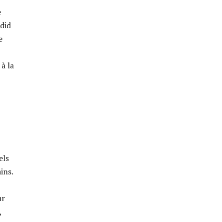
e
adid
e
à la
els
ins.
ur
,