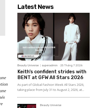
Latest News
Beauty Universe
superadmin
-
25 Tháng 7 2026
Keith’s confident strides with
BENT at GFW All Stars 2026
 une
ntion
As part of Global Fashion Week All Stars 2026,
taking place from July 31 to August 2, 2026, at...
’une
nés
re
Beauty Universe