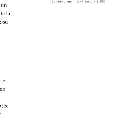
superadmin
-
23 Tháng 7 2026
 un
de la
x ou
ose
une
ptée
t