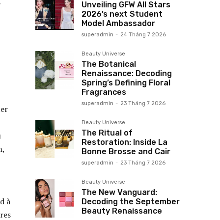
Unveiling GFW All Stars
2026’s next Student
Model Ambassador
superadmin
-
24 Tháng 7 2026
Beauty Universe
The Botanical
Renaissance: Decoding
Spring’s Defining Floral
Fragrances
superadmin
-
23 Tháng 7 2026
ter
Beauty Universe
The Ritual of
u
Restoration: Inside La
m,
Bonne Brosse and Cair
superadmin
-
23 Tháng 7 2026
Beauty Universe
The New Vanguard:
d à
Decoding the September
Beauty Renaissance
res