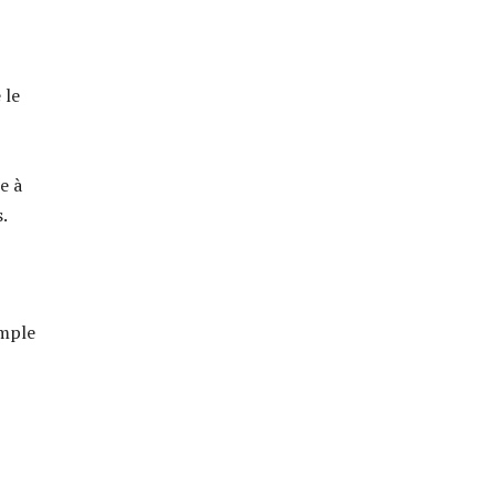
 le
e à
.
imple