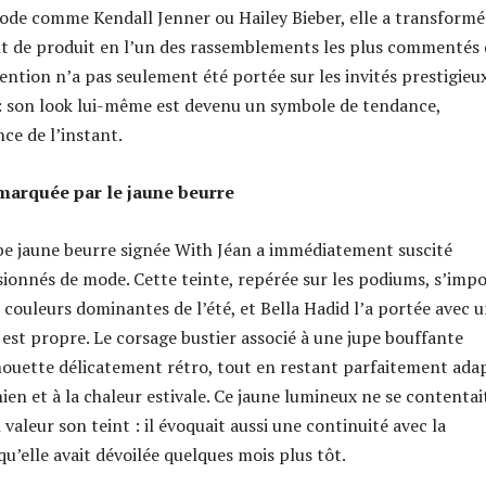
ode comme Kendall Jenner ou Hailey Bieber, elle a transformé
 de produit en l’un des rassemblements les plus commentés 
tention n’a pas seulement été portée sur les invités prestigieu
 : son look lui-même est devenu un symbole de tendance,
ce de l’instant.
marquée par le jaune beurre
obe jaune beurre signée With Jéan a immédiatement suscité
ssionnés de mode. Cette teinte, repérée sur les podiums, s’imp
couleurs dominantes de l’été, et Bella Hadid l’a portée avec 
 est propre. Le corsage bustier associé à une jupe bouffante
lhouette délicatement rétro, tout en restant parfaitement ada
rnien et à la chaleur estivale. Ce jaune lumineux ne se contentai
valeur son teint : il évoquait aussi une continuité avec la
u’elle avait dévoilée quelques mois plus tôt.