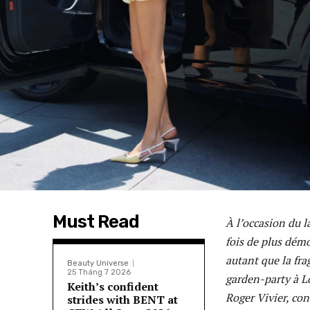
Must Read
À l’occasion du 
fois de plus démo
autant que la fra
Beauty Universe
25 Tháng 7 2026
garden-party à Lo
Keith’s confident
Roger Vivier, con
strides with BENT at