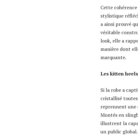
Cette cohérence 
stylistique réflé
a ainsi prouvé q
véritable constru
look, elle a rap
manière dont ell
marquante.
Les kitten heel
Si la robe a capt
cristallisé toutes
reprennent une e
Montés en slingba
illustrent la cap
un public global.