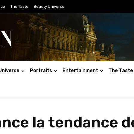
nce
The Taste
Beauty Universe
Universe
Portraits
Entertainment
The Taste
ance la tendance d