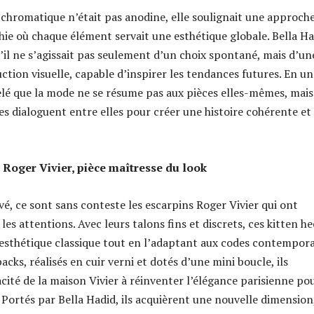
chromatique n’était pas anodine, elle soulignait une approch
chie où chaque élément servait une esthétique globale. Bella H
u’il ne s’agissait pas seulement d’un choix spontané, mais d’un
ction visuelle, capable d’inspirer les tendances futures. En un
pelé que la mode ne se résume pas aux pièces elles-mêmes, mais 
es dialoguent entre elles pour créer une histoire cohérente et
s Roger Vivier, pièce maîtresse du look
ivé, ce sont sans conteste les escarpins Roger Vivier qui ont
 les attentions. Avec leurs talons fins et discrets, ces kitten he
sthétique classique tout en l’adaptant aux codes contempora
cks, réalisés en cuir verni et dotés d’une mini boucle, ils
acité de la maison Vivier à réinventer l’élégance parisienne po
 Portés par Bella Hadid, ils acquièrent une nouvelle dimension